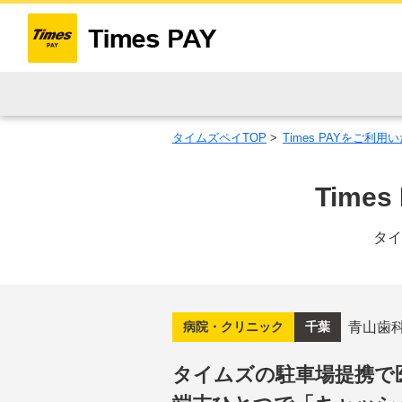
タイムズペイTOP
>
Times PAYをご利
Tim
タイ
青山歯
病院・クリニック
千葉
タイムズの駐車場提携で