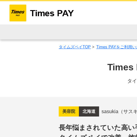
タイムズペイTOP
>
Times PAYをご利
Tim
タイ
sasukia（サ
美容院
北海道
長年悩まされていた高い