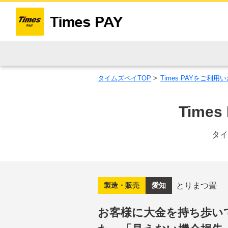
タイムズペイTOP
>
Times PAYをご利
Tim
タイ
とりまつ畳
製造・販売
愛知
お客様に大金を持ち歩い