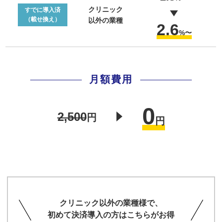
クリニック
すでに導入済
（載せ換え）
以外の業種
2.6
%〜
月額費用
0
2,500
円
円
クリニック以外の業種様で、
初めて決済導入の方はこちらがお得